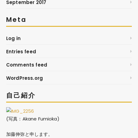
September 2017
Meta
Log in
Entries feed
Comments feed
WordPress.org
自己紹介
(写真：Akane Fumioka)
加藤伸弥
と申します。