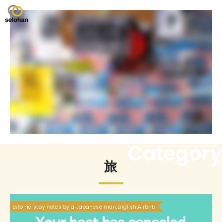
Category
旅
Estonia stay notes by a Japanese man,English,Airbnb