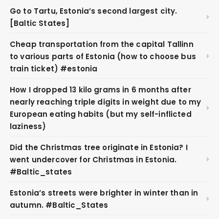
Go to Tartu, Estonia’s second largest city.
[Baltic States]
Cheap transportation from the capital Tallinn
to various parts of Estonia (how to choose bus
train ticket) #estonia
How I dropped 13 kilo grams in 6 months after
nearly reaching triple digits in weight due to my
European eating habits (but my self-inflicted
laziness)
Did the Christmas tree originate in Estonia? I
went undercover for Christmas in Estonia.
#Baltic_states
Estonia’s streets were brighter in winter than in
autumn. #Baltic_States