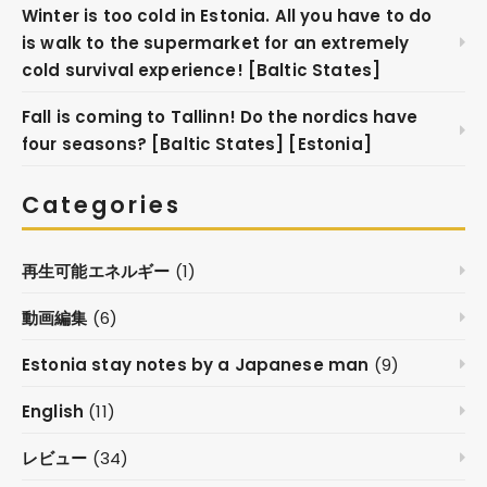
Winter is too cold in Estonia. All you have to do
is walk to the supermarket for an extremely
cold survival experience! [Baltic States]
Fall is coming to Tallinn! Do the nordics have
four seasons? [Baltic States] [Estonia]
Categories
再生可能エネルギー
(1)
動画編集
(6)
Estonia stay notes by a Japanese man
(9)
English
(11)
レビュー
(34)