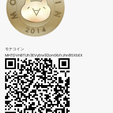
モナコイン
MHTDVnBTUh3EVyEnx92onGbfrJhn8SXbEX