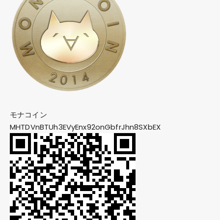
モナコイン
MHTDVnBTUh3EVyEnx92onGbfrJhn8SXbEX