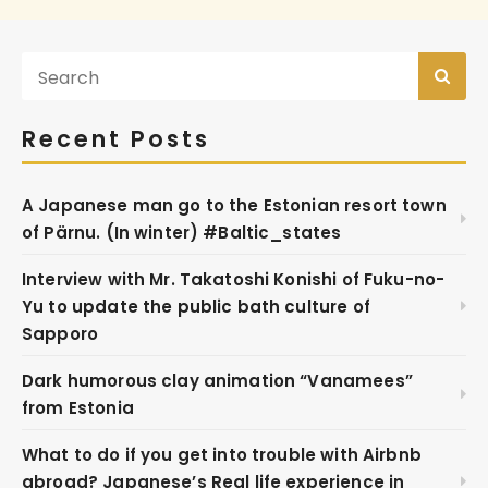
Recent Posts
A Japanese man go to the Estonian resort town
of Pärnu. (In winter) #Baltic_states
Interview with Mr. Takatoshi Konishi of Fuku-no-
Yu to update the public bath culture of
Sapporo
Dark humorous clay animation “Vanamees”
from Estonia
What to do if you get into trouble with Airbnb
abroad? Japanese’s Real life experience in