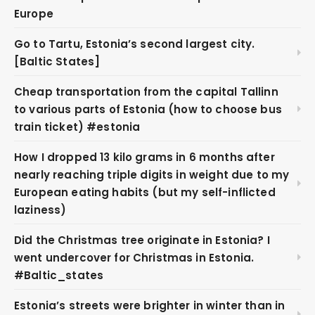
Europe
Go to Tartu, Estonia’s second largest city.
[Baltic States]
Cheap transportation from the capital Tallinn
to various parts of Estonia (how to choose bus
train ticket) #estonia
How I dropped 13 kilo grams in 6 months after
nearly reaching triple digits in weight due to my
European eating habits (but my self-inflicted
laziness)
Did the Christmas tree originate in Estonia? I
went undercover for Christmas in Estonia.
#Baltic_states
Estonia’s streets were brighter in winter than in