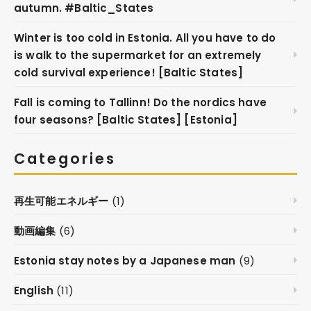
autumn. #Baltic_States
Winter is too cold in Estonia. All you have to do
is walk to the supermarket for an extremely
cold survival experience! [Baltic States]
Fall is coming to Tallinn! Do the nordics have
four seasons? [Baltic States] [Estonia]
Categories
再生可能エネルギー
(1)
動画編集
(6)
Estonia stay notes by a Japanese man
(9)
English
(11)