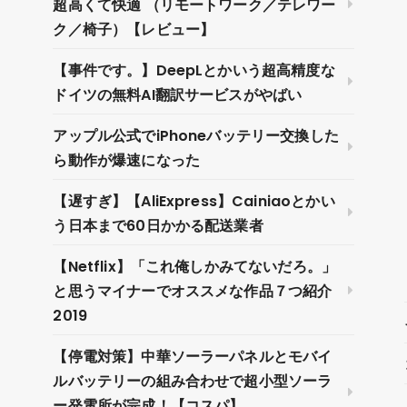
超高くて快適 （リモートワーク／テレワー
ク／椅子）【レビュー】
【事件です。】DeepLとかいう超高精度な
ドイツの無料AI翻訳サービスがやばい
アップル公式でiPhoneバッテリー交換した
ら動作が爆速になった
【遅すぎ】【AliExpress】Cainiaoとかい
う日本まで60日かかる配送業者
【Netflix】「これ俺しかみてないだろ。」
と思うマイナーでオススメな作品７つ紹介
2019
【停電対策】中華ソーラーパネルとモバイ
ルバッテリーの組み合わせで超小型ソーラ
ー発電所が完成！【コスパ】