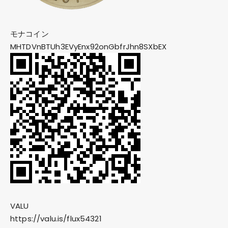
モナコイン
MHTDVnBTUh3EVyEnx92onGbfrJhn8SXbEX
VALU
https://valu.is/flux54321