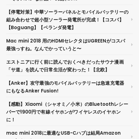
【停電対策】中華ソーラーパネルとモバイルバッテリーの
組み合わせで超小型ソーラー発電所が完成！【コスパ】
【Boguang】【ベランダ発電】
Mac mini 2018 用のHDMIセレクタはUGREENがコスパ
最強っすね。なんでかっていうと〜
エストニアに行く前に読んでおくべきだったサウナ漫画
「サ道」を読んで日常生活が変わった！【北欧】
【Anker】攻守最強のモバイルバッテリーは急速充電器
にもなるAnker Fusion!
【感動】Xiaomi（シャオミ／小米）のBluetoothレシー
バーで1900円で有線イヤホンがワイヤレスのイヤホン
に！
mac mini 2018に最適なUSB-Cハブは結局Amazon