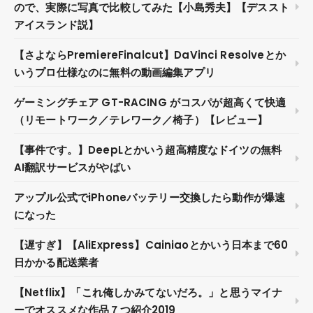
ので、実際に写真で比較してみた【小島秀夫】【デススト
アイスランド説】
【さよならPremiereFinalcut】DaVinci Resolveとか
いうプロ仕様なのに無料の動画編集アプリ
ゲーミングチェア GT-RACING がコスパが超高くて快適
（リモートワーク／テレワーク／椅子）【レビュー】
【事件です。】DeepLとかいう超高精度なドイツの無料
AI翻訳サービスがやばい
アップル公式でiPhoneバッテリー交換したら動作が爆速
になった
【遅すぎ】【AliExpress】Cainiaoとかいう日本まで60
日かかる配送業者
【Netflix】「これ俺しかみてないだろ。」と思うマイナ
ーでオススメな作品７つ紹介2019