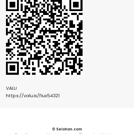
VALU
https://valu.is/flux54321
© Selohan.com