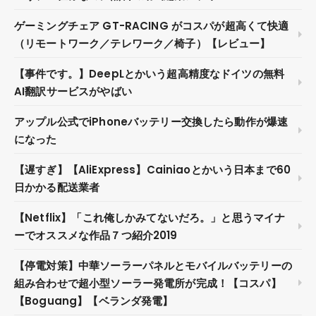
ゲーミングチェア GT-RACING がコスパが超高くて快適
（リモートワーク／テレワーク／椅子）【レビュー】
【事件です。】DeepLとかいう超高精度なドイツの無料
AI翻訳サービスがやばい
アップル公式でiPhoneバッテリー交換したら動作が爆速
になった
【遅すぎ】【AliExpress】Cainiaoとかいう日本まで60
日かかる配送業者
【Netflix】「これ俺しかみてないだろ。」と思うマイナ
ーでオススメな作品７つ紹介2019
【停電対策】中華ソーラーパネルとモバイルバッテリーの
組み合わせで超小型ソーラー発電所が完成！【コスパ】
【Boguang】【ベランダ発電】