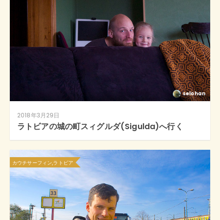
selohan
2018年3月29日
ラトビアの城の町スィグルダ(Sigulda)へ行く
カウチサーフィン,ラトビア