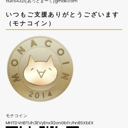
flux54321[あっとまーく]gmail.com
いつもご支援ありがとうございます
（モナコイン）
モナコイン
MHTDVnBTUh3EVyEnx92onGbfrJhn8SXbEX