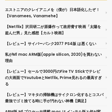
エストニアのクレイアニメを（僕が）日本語化したぞ！
【Vanamees, Vanamehe】
【Netflix】沢田研二が原爆作って政府脅す映画「太陽を
盗んだ男」見た感想【カルト映画】
【レビュー】サイバーパンク2077 PS4版 は悪くない
私がM1 mac ARM版(apple silicon, 2020)を買わない
理由
【レビュー】セールで3000円のFire TV Stickでテレビ
の大画面でYoutubeとNetflix, Prime見れるの最高すぎ
る
【レビュー】マキタの掃除機はサイクロン化するとコスパ
最強でゴミ捨てる時に手が汚れない神機【満足】
ARM版 M1 プロセッサ搭載 mac は インテル版と何が変