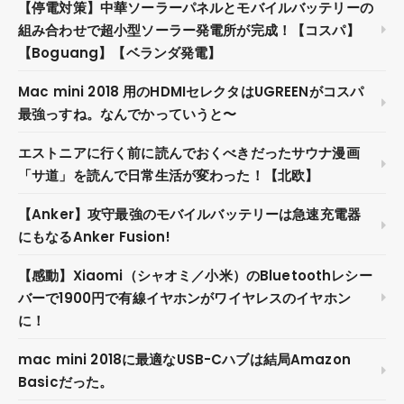
【停電対策】中華ソーラーパネルとモバイルバッテリーの
組み合わせで超小型ソーラー発電所が完成！【コスパ】
【Boguang】【ベランダ発電】
Mac mini 2018 用のHDMIセレクタはUGREENがコスパ
最強っすね。なんでかっていうと〜
エストニアに行く前に読んでおくべきだったサウナ漫画
「サ道」を読んで日常生活が変わった！【北欧】
【Anker】攻守最強のモバイルバッテリーは急速充電器
にもなるAnker Fusion!
【感動】Xiaomi（シャオミ／小米）のBluetoothレシー
バーで1900円で有線イヤホンがワイヤレスのイヤホン
に！
mac mini 2018に最適なUSB-Cハブは結局Amazon
Basicだった。