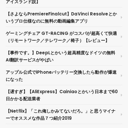
アイスランド説】
【さよならPremiereFinalcut】DaVinci Resolveとか
いうプロ仕様なのに無料の動画編集アプリ
ゲーミングチェア GT-RACING がコスパが超高くて快適
（リモートワーク／テレワーク／椅子）【レビュー】
【事件です。】DeepLとかいう超高精度なドイツの無料
AI翻訳サービスがやばい
アップル公式でiPhoneバッテリー交換したら動作が爆速
になった
【遅すぎ】【AliExpress】Cainiaoとかいう日本まで60
日かかる配送業者
【Netflix】「これ俺しかみてないだろ。」と思うマイナ
ーでオススメな作品７つ紹介2019