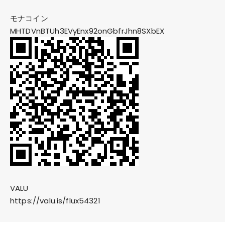
モナコイン
MHTDVnBTUh3EVyEnx92onGbfrJhn8SXbEX
VALU
https://valu.is/flux54321