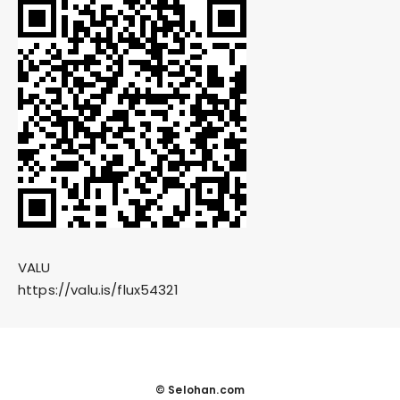
VALU
https://valu.is/flux54321
© Selohan.com