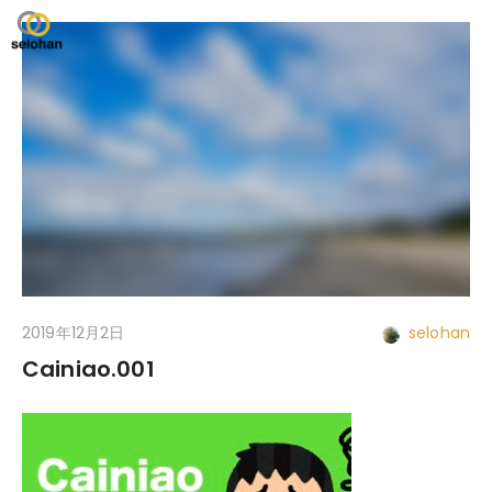
2019年12月2日
selohan
Cainiao.001