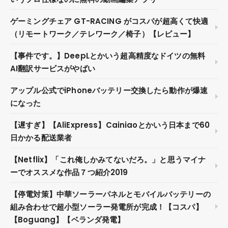
ゲーミングチェア GT-RACING がコスパが超高くて快適
（リモートワーク／テレワーク／椅子）【レビュー】
【事件です。】DeepLとかいう超高精度なドイツの無料
AI翻訳サービスがやばい
アップル公式でiPhoneバッテリー交換したら動作が爆速
になった
【遅すぎ】【AliExpress】Cainiaoとかいう日本まで60
日かかる配送業者
【Netflix】「これ俺しかみてないだろ。」と思うマイナ
ーでオススメな作品７つ紹介2019
【停電対策】中華ソーラーパネルとモバイルバッテリーの
組み合わせで超小型ソーラー発電所が完成！【コスパ】
【Boguang】【ベランダ発電】