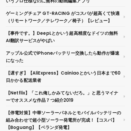
いうプロ仕様なのに無料の動画編集アプリ
ゲーミングチェア GT-RACING がコスパが超高くて快適
（リモートワーク／テレワーク／椅子）【レビュー】
【事件です。】DeepLとかいう超高精度なドイツの無料
AI翻訳サービスがやばい
アップル公式でiPhoneバッテリー交換したら動作が爆速
になった
【遅すぎ】【AliExpress】Cainiaoとかいう日本まで60
日かかる配送業者
【Netflix】「これ俺しかみてないだろ。」と思うマイナ
ーでオススメな作品７つ紹介2019
【停電対策】中華ソーラーパネルとモバイルバッテリーの
組み合わせで超小型ソーラー発電所が完成！【コスパ】
【Boguang】【ベランダ発電】