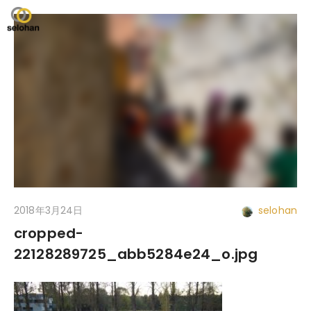
2018年3月24日
selohan
cropped-
22128289725_abb5284e24_o.jpg