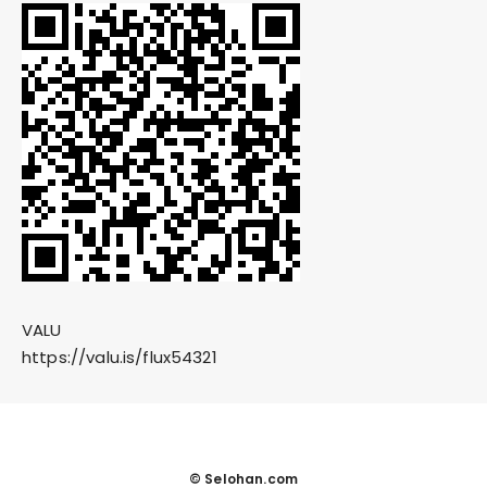
VALU
https://valu.is/flux54321
© Selohan.com