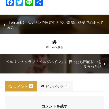
Facebook
Twitter
Line
共
有
【Airbnb】ベルリンで改装中の広い部屋に格安で泊まって
みた
ホームへ戻る
ベルリンのクラブ「ベルグハイン」に行ったら門前払いを
食らった話
コメント
ピンバック
0
2
コメントを残す