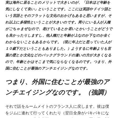
実は海外に居ることのメリットで大きいのが、「日本ほど年齢を
気にしなくて良い」ということです。ここには英語やドイツ語と
いう言語とそのフラットな文化のおかげもあると思いますが、そ
れ以上に多様性ということが大きいのです。周りにいる人が人種
がごちゃまぜなので、老けているとか若いとかいうことがどうで
も良かったりしますし、他人種だと年齢が上なのか下なのか全く
わからないこともあるからです。（現に年上だと思っていた人が
１０歳下だということもありました。）ようするに年齢よりも言
葉の壁とか文化などのバックグラウンドの違いの方が大きくなる
ので、年齢とかはそこまで気にならなくなるのです。
つまり、外
国に住むことが最強のアンチエイジングなのです。
つまり、外国に住むことが最強のア
ンチエイジングなのです。（強調）
それで話をルームメイトのフランス人に戻します。彼は僕
をジムに連れて行ってくれたり（翌日全身がバキバキにな