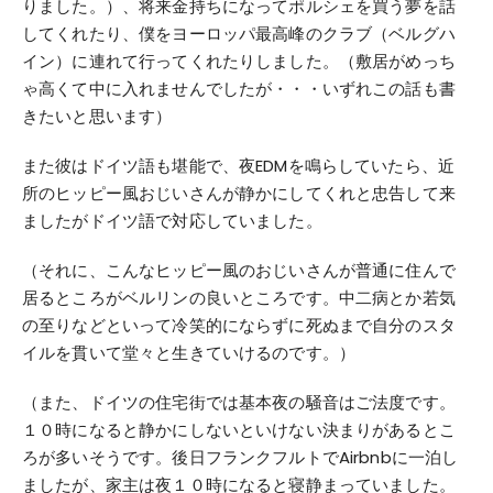
りました。）、将来金持ちになってポルシェを買う夢を話
してくれたり、僕をヨーロッパ最高峰のクラブ（ベルグハ
イン）に連れて行ってくれたりしました。（敷居がめっち
ゃ高くて中に入れませんでしたが・・・いずれこの話も書
きたいと思います）
また彼はドイツ語も堪能で、夜EDMを鳴らしていたら、近
所のヒッピー風おじいさんが静かにしてくれと忠告して来
ましたがドイツ語で対応していました。
（それに、こんなヒッピー風のおじいさんが普通に住んで
居るところがベルリンの良いところです。中二病とか若気
の至りなどといって冷笑的にならずに死ぬまで自分のスタ
イルを貫いて堂々と生きていけるのです。）
（また、ドイツの住宅街では基本夜の騒音はご法度です。
１０時になると静かにしないといけない決まりがあるとこ
ろが多いそうです。後日フランクフルトでAirbnbに一泊し
ましたが、家主は夜１０時になると寝静まっていました。