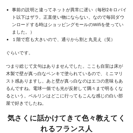
事前の説明と違ってネットが異常に遅い（毎秒2キロバイ
ト以下はザラ。正直使い物にならない。なので毎回ダウ
ンロードする時はショッピングモールのWifiを使ってい
ました。）
１階で窓も大きいので、通りから割と丸見え（笑）
ぐらいです。
つまり総じて文句はありませんでした。ここも自室は床が
木製で壁が真っ白なペンキで塗られているので、ミニマリ
スト感ありますし。あと壁が真っ白なのはエコの意味もあ
るんですね。電球一個でも光が反射して隅々まで明るくな
るという。ベルリンはどこに行ってもこんな感じの白い部
屋で好きでしたね。
気さくに話かけてきて色々教えてく
れるフランス人