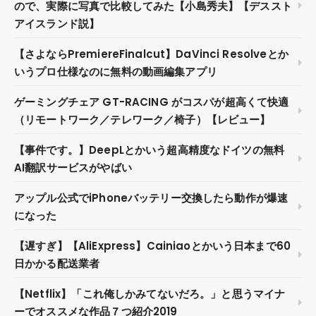
ので、実際に写真で比較してみた【小島秀夫】【デススト
アイスランド説】
【さよならPremiereFinalcut】DaVinci Resolveとか
いうプロ仕様なのに無料の動画編集アプリ
ゲーミングチェア GT-RACING がコスパが超高くて快適
（リモートワーク／テレワーク／椅子）【レビュー】
【事件です。】DeepLとかいう超高精度なドイツの無料
AI翻訳サービスがやばい
アップル公式でiPhoneバッテリー交換したら動作が爆速
になった
【遅すぎ】【AliExpress】Cainiaoとかいう日本まで60
日かかる配送業者
【Netflix】「これ俺しかみてないだろ。」と思うマイナ
ーでオススメな作品７つ紹介2019