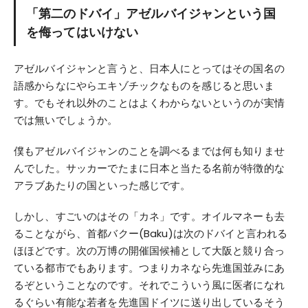
「第二のドバイ」アゼルバイジャンという国
を侮ってはいけない
アゼルバイジャンと言うと、日本人にとってはその国名の
語感からなにやらエキゾチックなものを感じると思いま
す。でもそれ以外のことはよくわからないというのが実情
では無いでしょうか。
僕もアゼルバイジャンのことを調べるまでは何も知りませ
んでした。サッカーでたまに日本と当たる名前が特徴的な
アラブあたりの国といった感じです。
しかし、すごいのはその「カネ」です。オイルマネーも去
ることながら、首都バクー(Baku)は次のドバイと言われる
ほほどです。次の万博の開催国候補として大阪と競り合っ
ている都市でもあります。つまりカネなら先進国並みにあ
るぞということなのです。それでこういう風に医者になれ
るぐらい有能な若者を先進国ドイツに送り出しているそう