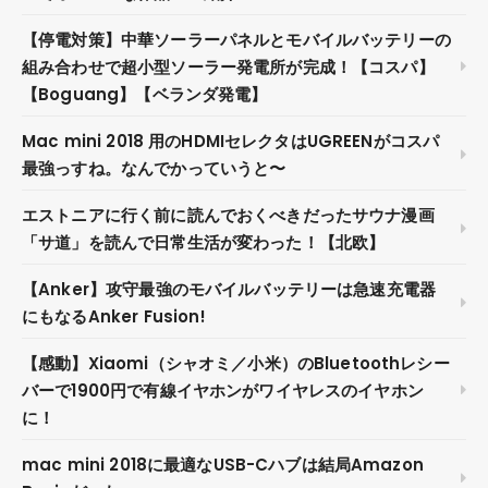
【停電対策】中華ソーラーパネルとモバイルバッテリーの
組み合わせで超小型ソーラー発電所が完成！【コスパ】
【Boguang】【ベランダ発電】
Mac mini 2018 用のHDMIセレクタはUGREENがコスパ
最強っすね。なんでかっていうと〜
エストニアに行く前に読んでおくべきだったサウナ漫画
「サ道」を読んで日常生活が変わった！【北欧】
【Anker】攻守最強のモバイルバッテリーは急速充電器
にもなるAnker Fusion!
【感動】Xiaomi（シャオミ／小米）のBluetoothレシー
バーで1900円で有線イヤホンがワイヤレスのイヤホン
に！
mac mini 2018に最適なUSB-Cハブは結局Amazon