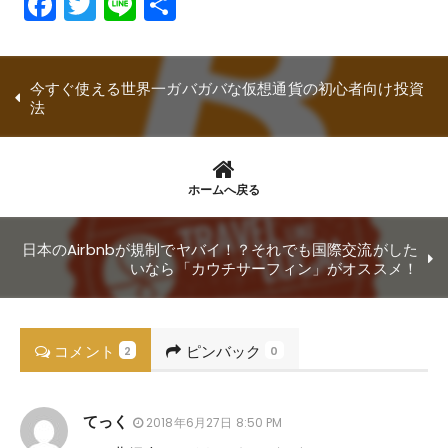
Facebook
Twitter
Line
共
有
今すぐ使える世界一ガバガバな仮想通貨の初心者向け投資
法
ホームへ戻る
日本のAirbnbが規制でヤバイ！？それでも国際交流がした
いなら「カウチサーフィン」がオススメ！
コメント
ピンバック
2
0
てっく
2018年6月27日 8:50 PM