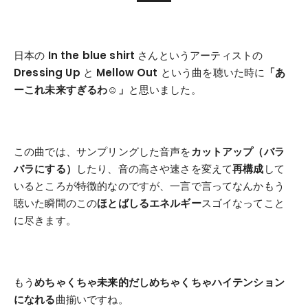
日本の
In the blue shirt
さんというアーティストの
Dressing Up
と
Mellow Out
という曲を聴いた時に
「あ
ーこれ未来すぎるわ☺」
と思いました。
この曲では、サンプリングした音声を
カットアップ（バラ
バラにする）
したり、音の高さや速さを変えて
再構成
して
いるところが特徴的なのですが、一言で言ってなんかもう
聴いた瞬間のこの
ほとばしるエネルギー
スゴイなってこと
に尽きます。
もう
めちゃくちゃ未来的だしめちゃくちゃハイテンション
になれる
曲揃いですね。