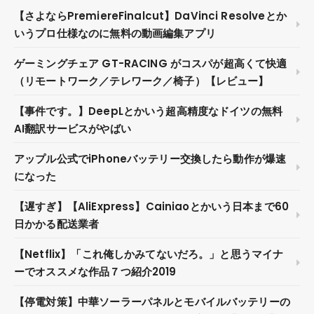
【さよならPremiereFinalcut】DaVinci Resolveとか
いうプロ仕様なのに無料の動画編集アプリ
ゲーミングチェア GT-RACING がコスパが超高くて快適
（リモートワーク／テレワーク／椅子）【レビュー】
【事件です。】DeepLとかいう超高精度なドイツの無料
AI翻訳サービスがやばい
アップル公式でiPhoneバッテリー交換したら動作が爆速
になった
【遅すぎ】【AliExpress】Cainiaoとかいう日本まで60
日かかる配送業者
【Netflix】「これ俺しかみてないだろ。」と思うマイナ
ーでオススメな作品７つ紹介2019
【停電対策】中華ソーラーパネルとモバイルバッテリーの