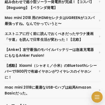
組み合わせで超小型ソーラー発電所が完成！【コスパ】
【Boguang】【ベランダ発電】
Mac mini 2018 用のHDMIセレクタはUGREENがコスパ
最強っすね。なんでかっていうと〜
エストニアに行く前に読んでおくべきだったサウナ漫画
「サ道」を読んで日常生活が変わった！【北欧】
【Anker】攻守最強のモバイルバッテリーは急速充電器
にもなるAnker Fusion!
【感動】Xiaomi（シャオミ／小米）のBluetoothレシー
バーで1900円で有線イヤホンがワイヤレスのイヤホン
に！
mac mini 2018に最適なUSB-Cハブは結局Amazon
Basicだった。